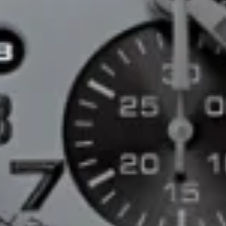
Über uns
Marken
ALLE UHREN
Verkauf & Tausch
Dienstleistungszentrum
BLOG
Kontakt