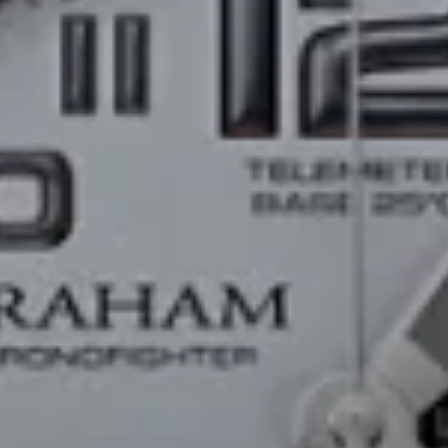
über die neuesten Produkte und Sonderangebote infor
werden. Sie können Ihr Abonnement jederzeit kündig
Abonnieren
Verbunden bleiben
KONTAKT
+420 739 22 10 10 (pro dotazy)
+420 730 53 10 10
info@chrono1010.watch
customer.support@chrono1010.watch
ADRESSE
Dlouhá 733/29 Praha 1, 110 00
Prague, Czech Republic
© 2026 Chrono 10:10. Alle Rechte vorbehalten
(
2026.07.14.583
)
Datenschutzbestimmungen