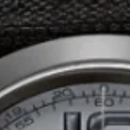
/
Graham
Graham
Uhren
Graham
Uhrenfamilien
14
Graham
Uhren in der Datenbank
Chronofighter
Uhren
(14)
Graham
Chronofighter Oversize
Graham
Chronofighter Oversize
Newsletter
Melden Sie sich jetzt für unseren regelmäßigen Newsl