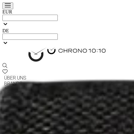
EUR
DE
ÜBER UNS
BRANDS
ALLE UHREN
Verkauf & Tausch
Service ZENTRUM
BLOG
Kontaktieren Sie uns
UHREN-WIKI
Chrono 10:10
/
Uhren-Wiki